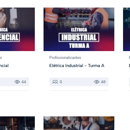
es
Profissionalizantes
ncial
Elétrica Industrial - Turma A
44
0
48