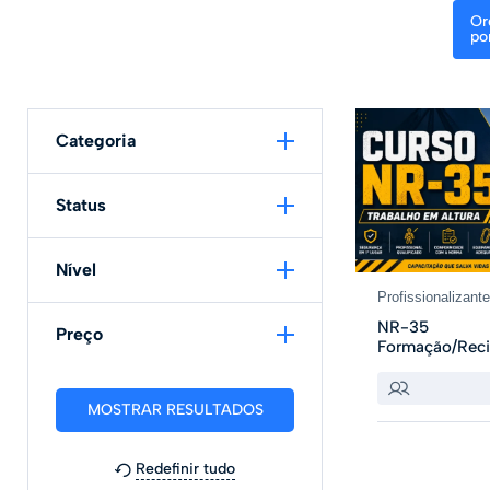
Or
po
Categoria
Status
Nível
Profissionalizant
NR-35
Preço
Formação/Rec
Redefinir tudo