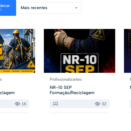
denar
Mais recentes
r:
es
Profissionalizantes
NR-10 SEP
iclagem
Formação/Reciclagem
16
32