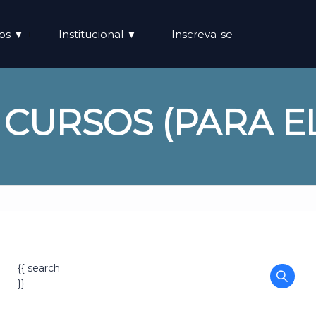
os ▼
Institucional ▼
Inscreva-se
 CURSOS (PARA 
{{ search
}}