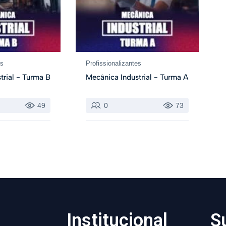
es
Profissionalizantes
trial - Turma B
Mecânica Industrial - Turma A
49
0
73
Institucional
S