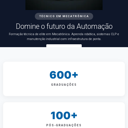
TÉCNICO EM MECATRÔNICA
Domine o futuro da Automação
Formação técnica de elite em Mecatrônica. Aprenda robótica, sistemas CLP e
manutenção industrial com infraestrutura de ponta.
Saiba mais
600+
GRADUAÇÕES
100+
PÓS-GRADUAÇÕES