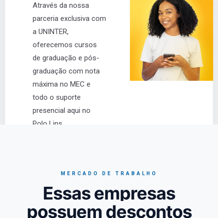
Através da nossa
parceria exclusiva com
a UNINTER,
oferecemos cursos
de graduação e pós-
graduação com nota
máxima no MEC e
todo o suporte
presencial aqui no
Polo Lins.
Diploma igual ao
presencial
Material didático
gratuito incluso
MERCADO DE TRABALHO
Tutoria dedicada
Essas empresas
online e presencial
possuem descontos